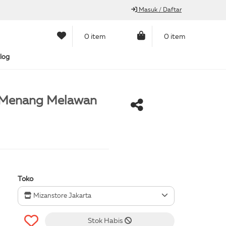
Masuk / Daftar
0 item
0 item
log
h Menang Melawan
Toko
Mizanstore Jakarta
Stok Habis