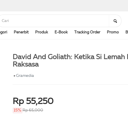
gori
Penerbit
Produk
E-Book
Tracking Order
Promo
B
David And Goliath: Ketika Si Lema
Raksasa
Gramedia
Rp 55,250
15%
Rp 65,000