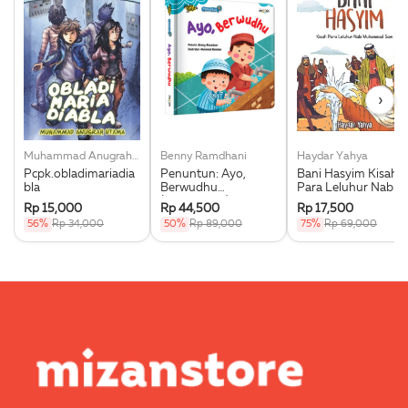
›
Muhammad Anugrah Utama
Benny Ramdhani
Haydar Yahya
Pcpk.obladimariadia
Penuntun: Ayo,
Bani Hasyim Kisah
bla
Berwudhu
Para Leluhur Nabi
(Boardbook)
Muhammad Saw.
Rp 15,000
Rp 44,500
Rp 17,500
56%
Rp 34,000
50%
Rp 89,000
75%
Rp 69,000