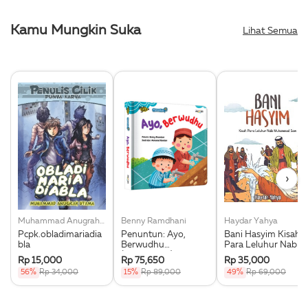
Kamu Mungkin Suka
Lihat Semua
›
Muhammad Anugrah Utama
Benny Ramdhani
Haydar Yahya
Pcpk.obladimariadia
Penuntun: Ayo,
Bani Hasyim Kisah
bla
Berwudhu
Para Leluhur Nabi
(Boardbook)
Muhammad Saw.
Rp 15,000
Rp 75,650
Rp 35,000
56%
Rp 34,000
15%
Rp 89,000
49%
Rp 69,000