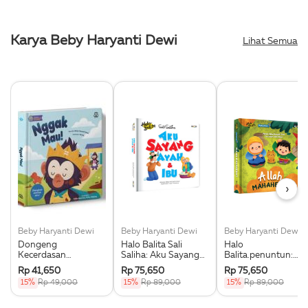
Karya Beby Haryanti Dewi
Lihat Semua
›
Beby Haryanti Dewi
Beby Haryanti Dewi
Beby Haryanti Dewi
Dongeng
Halo Balita Sali
Halo
Kecerdasan
Saliha: Aku Sayang
Balita.penuntun:
Emosional: Nggak
Ayah & Ibu
Allah Maha Hebat
Rp 41,650
Rp 75,650
Rp 75,650
Mau! (Boardbook)
(Boardbook)
(Boardbook)
15%
Rp 49,000
15%
Rp 89,000
15%
Rp 89,000