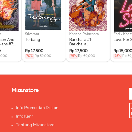
n
Silvarani
Khrisna Pabichara
Endik Koe
kson And
Terbang
Barichalla #1:
Love For 
ians #7:
Barichalla
he Triple
Penunggang Kuda
0
Rp 17,500
Rp 17,500
Rp 15,00
Terbang
9,000
70%
Rp 59,000
75%
Rp 69,000
75%
Rp 59
Mizanstore
Info Promo dan Diskon
Info Karir
Tentang Mizanstore