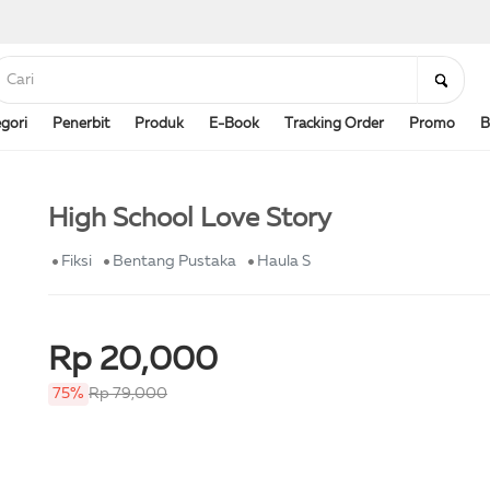
gori
Penerbit
Produk
E-Book
Tracking Order
Promo
B
High School Love Story
Fiksi
Bentang Pustaka
Haula S
Rp 20,000
75%
Rp 79,000