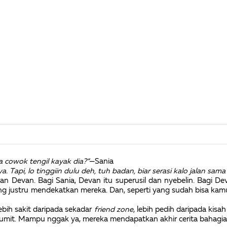
 cowok tengil kayak dia?”
—Sania
 Tapi, lo tinggiin dulu deh, tuh badan, biar serasi kalo jalan sama
n Devan. Bagi Sania, Devan itu superusil dan nyebelin. Bagi Devan
ng justru mendekatkan mereka. Dan, seperti yang sudah bisa ka
lebih sakit daripada sekadar
friend zone
, lebih pedih daripada kis
 rumit. Mampu nggak ya, mereka mendapatkan akhir cerita bahagia