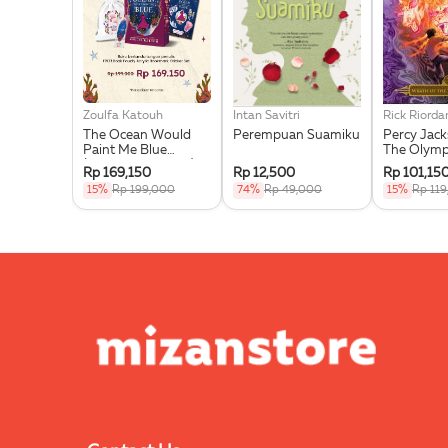
Zoulfa Katouh
Intan Savitri
Rick Riorda
The Ocean Would
Perempuan Suamiku
Percy Jac
Paint Me Blue
The Olymp
(Illustration Edges) -
Wrath Of T
Rp 169,150
Rp 12,500
Rp 101,15
Exclusive Pre Order +
Goddess
15%
Rp 199,000
74%
Rp 49,000
15%
Rp 11
Acrylic Bookmark,
Pouch & Sticker Set