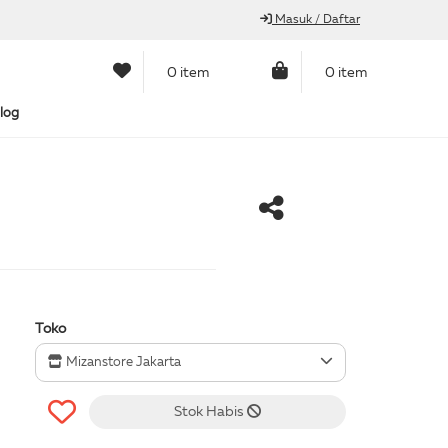
Masuk / Daftar
0 item
0 item
log
Toko
Mizanstore Jakarta
Stok Habis