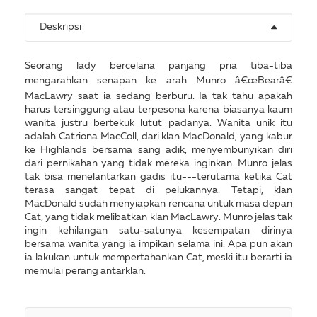
Deskripsi
Seorang lady bercelana panjang pria tiba-tiba
mengarahkan senapan ke arah Munro â€œBearâ€
MacLawry saat ia sedang berburu. Ia tak tahu apakah
harus tersinggung atau terpesona karena biasanya kaum
wanita justru bertekuk lutut padanya. Wanita unik itu
adalah Catriona MacColl, dari klan MacDonald, yang kabur
ke Highlands bersama sang adik, menyembunyikan diri
dari pernikahan yang tidak mereka inginkan. Munro jelas
tak bisa menelantarkan gadis itu---terutama ketika Cat
terasa sangat tepat di pelukannya. Tetapi, klan
MacDonald sudah menyiapkan rencana untuk masa depan
Cat, yang tidak melibatkan klan MacLawry. Munro jelas tak
ingin kehilangan satu-satunya kesempatan dirinya
bersama wanita yang ia impikan selama ini. Apa pun akan
ia lakukan untuk mempertahankan Cat, meski itu berarti ia
memulai perang antarklan.