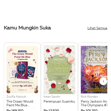
Kamu Mungkin Suka
Lihat Semua
›
Zoulfa Katouh
Intan Savitri
Rick Riordan
The Ocean Would
Perempuan Suamiku
Percy Jackson And
Paint Me Blue
The Olympians #7:
(Illustration Edges) -
Wrath Of The Triple