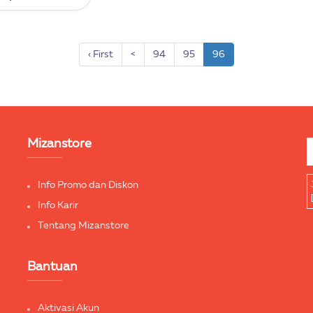
‹ First
<
94
95
96
Mizanstore
Info Promo dan Diskon
Info Karir
Tentang Mizanstore
Bantuan
Aktivasi Akun