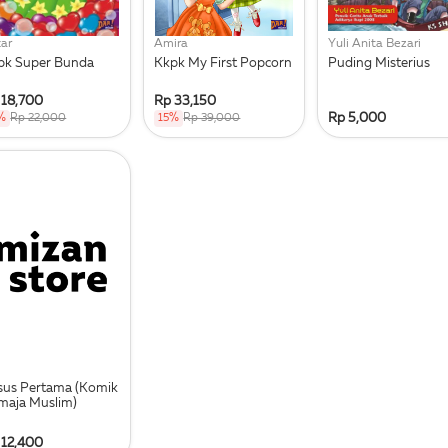
ar
Amira
Yuli Anita Bezari
pk Super Bunda
Kkpk My First Popcorn
Puding Misterius
 18,700
Rp 33,150
Rp 5,000
%
Rp 22,000
15%
Rp 39,000
sus Pertama (Komik
maja Muslim)
 12,400