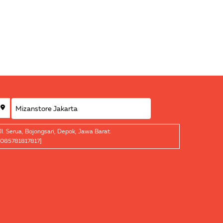
Jl. Serua, Bojongsari, Depok, Jawa Barat.
[085781817817]