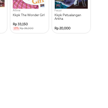
Alline
Fauzi
Kkpk The Wonder Girl
Kkpk Petualangan
Arkha
Rp 33,150
Rp 20,000
15%
Rp 39,000