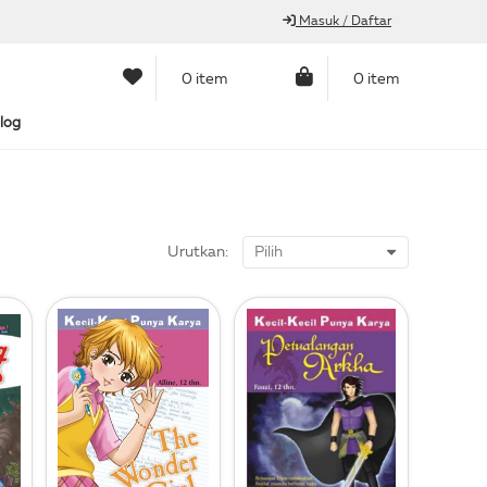
Masuk / Daftar
0 item
0 item
log
Urutkan: