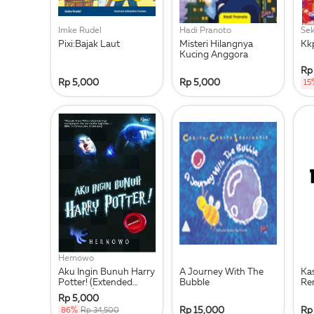
Imke Rudel
Hadi Pranoto
Sek
Pixi:Bajak Laut
Misteri Hilangnya
Kk
Kucing Anggora
Rp
Rp 5,000
Rp 5,000
15
Hernowo
Aku Ingin Bunuh Harry
A Journey With The
Ka
Potter! (Extended
Bubble
Re
Version!)
Rp 5,000
Rp 15,000
Rp
86%
Rp 34,500