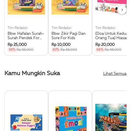
›
Tim Redaksi
Tim Redaksi
Tim Redaksi
Bbw: Hafalan Surah-
Bbw: Zikir Pagi Dan
(Doa Untuk Kedua
Surah Pendek For
Sore For Kids
Orang Tua) Hiasan
Kids
Rumah Kumpulan
Rp 25,000
Rp 10,000
Rp 20,000
Doa Sehari-Hari
58%
Rp 59,000
83%
Rp 59,000
66%
Rp 59,000
(Spot Ruangan)
Kamu Mungkin Suka
Lihat Semua