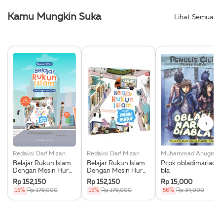
Kamu Mungkin Suka
Lihat Semua
›
Redaksi Dar! Mizan
Redaksi Dar! Mizan
Muhammad 
Belajar Rukun Islam
Belajar Rukun Islam
Pcpk.obladimariadia
Dengan Mesin Huruf
Dengan Mesin Huruf
bla
- Special Offer -
(Hardcover)
Rp 152,150
Rp 152,150
Rp 15,000
Bonus Al-Qur'an
15%
Rp 179,000
15%
Rp 179,000
56%
Rp 34,000
Pointer