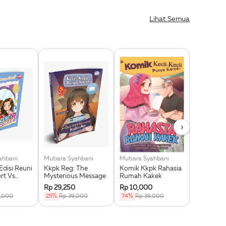
Lihat Semua
›
ahbani
Mutiara Syahbani
Mutiara Syahbani
Mutiara S
Edisi Reuni
Kkpk Reg: The
Komik Kkpk Rahasia
Kkpk.sel
ert Vs
Mysterious Message
Rumah Kakek
Batik Kari
Rp 29,250
Rp 10,000
Rp 10,00
9,000
25%
Rp 39,000
74%
Rp 39,000
74%
Rp 3