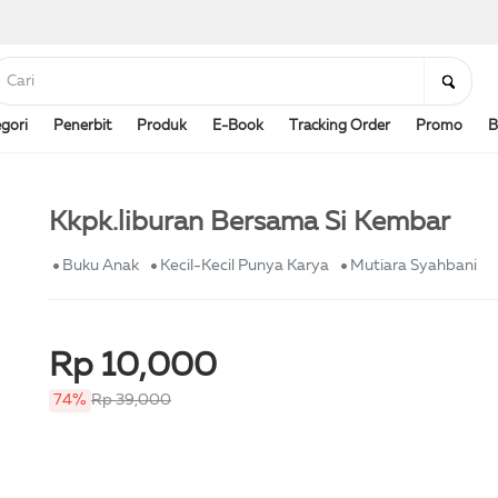
gori
Penerbit
Produk
E-Book
Tracking Order
Promo
B
Kkpk.liburan Bersama Si Kembar
Buku Anak
Kecil-Kecil Punya Karya
Mutiara Syahbani
Rp 10,000
74%
Rp 39,000