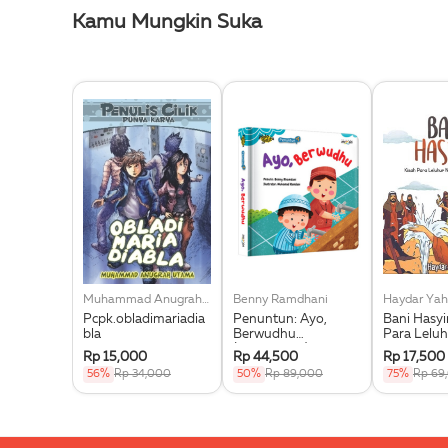
Kamu Mungkin Suka
Muhammad Anugrah Utama
Benny Ramdhani
Haydar Yah
Pcpk.obladimariadia
Penuntun: Ayo,
Bani Hasy
bla
Berwudhu
Para Leluh
(Boardbook)
Muhammad
Rp 15,000
Rp 44,500
Rp 17,500
56%
Rp 34,000
50%
Rp 89,000
75%
Rp 69