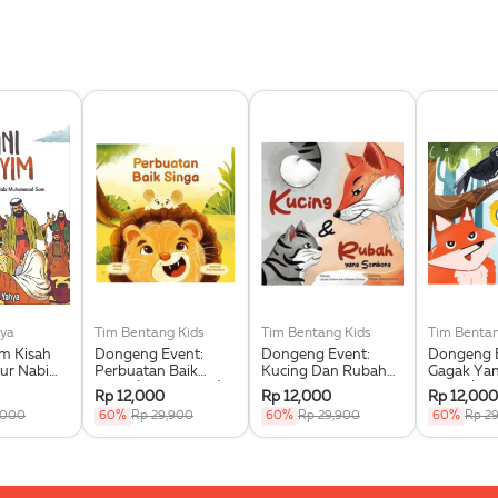
ya
Tim Bentang Kids
Tim Bentang Kids
Tim Bentan
im Kisah
Dongeng Event:
Dongeng Event:
Dongeng E
ur Nabi
Perbuatan Baik
Kucing Dan Rubah
Gagak Ya
 Saw.
Singa (Buku Event)
Yang Sombong
Dipuji (Bu
Rp 12,000
Rp 12,000
Rp 12,000
(Buku Event)
,000
60%
Rp 29,900
60%
Rp 29,900
60%
Rp 2