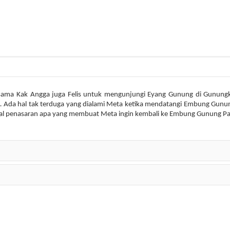
ersama Kak Angga juga Felis untuk mengunjungi Eyang Gunung di Gunungki
e.
Ada hal tak terduga yang dialami Meta ketika mendatangi Embung Gunu
l p
enasaran apa yang membuat Meta ingin kembali ke Embung Gunung P