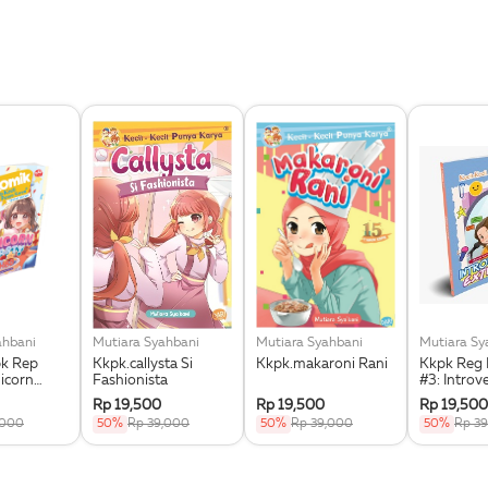
ahbani
Mutiara Syahbani
Mutiara Syahbani
Mutiara Sy
k Rep
Kkpk.callysta Si
Kkpk.makaroni Rani
Kkpk Reg 
nicorn
Fashionista
#3: Introv
Judul
Extrovert
Rp 19,500
Rp 19,500
Rp 19,500
,000
50%
Rp 39,000
50%
Rp 39,000
50%
Rp 3