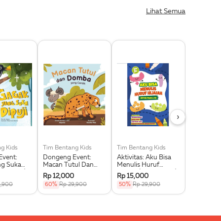
Lihat Semua
›
g Kids
Tim Bentang Kids
Tim Bentang Kids
Tim Benta
vent:
Dongeng Event:
Aktivitas: Aku Bisa
Aktivitas:
ng Suka
Macan Tutul Dan
Menulis Huruf
Kids (Buk
ku Event)
Domba Yang Cerdik
Hijaiah (Buku Event)
Rp 12,000
Rp 15,000
Rp 15,00
(Buku Event)
9,900
60%
Rp 29,900
50%
Rp 29,900
50%
Rp 2