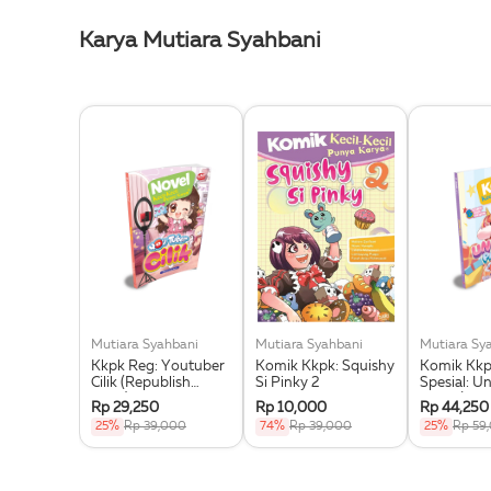
Karya Mutiara Syahbani
Mutiara Syahbani
Mutiara Syahbani
Mutiara Sy
Kkpk Reg: Youtuber
Komik Kkpk: Squishy
Komik Kkp
Cilik (Republish
Si Pinky 2
Spesial: U
2025)
Party (+3 
Rp 29,250
Rp 10,000
Rp 44,250
Terbaru)
25%
Rp 39,000
74%
Rp 39,000
25%
Rp 59