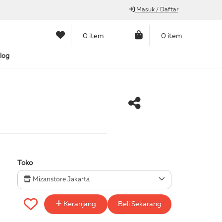
Masuk / Daftar
0 item
0 item
log
Toko
Mizanstore Jakarta
Keranjang
Beli Sekarang