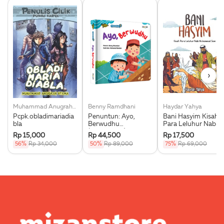
›
Muhammad Anugrah Utama
Benny Ramdhani
Haydar Yahya
Pcpk.obladimariadia
Penuntun: Ayo,
Bani Hasyim Kisah
bla
Berwudhu
Para Leluhur Nabi
(Boardbook)
Muhammad Saw.
Rp 15,000
Rp 44,500
Rp 17,500
56%
Rp 34,000
50%
Rp 89,000
75%
Rp 69,000