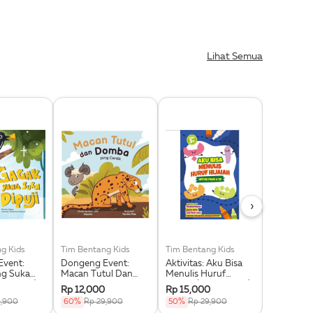
Lihat Semua
›
g Kids
Tim Bentang Kids
Tim Bentang Kids
Tim Benta
vent:
Dongeng Event:
Aktivitas: Aku Bisa
Aktivitas:
ng Suka
Macan Tutul Dan
Menulis Huruf
Kids (Buk
ku Event)
Domba Yang Cerdik
Hijaiah (Buku Event)
Rp 12,000
Rp 15,000
Rp 15,00
(Buku Event)
9,900
60%
Rp 29,900
50%
Rp 29,900
50%
Rp 2