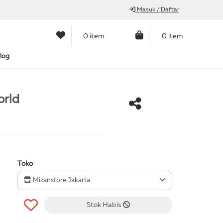
Masuk / Daftar
0 item
0 item
log
orld
Toko
Mizanstore Jakarta
Stok Habis