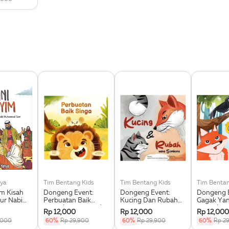
ya
Tim Bentang Kids
Tim Bentang Kids
Tim Bentan
im Kisah
Dongeng Event:
Dongeng Event:
Dongeng E
ur Nabi
Perbuatan Baik
Kucing Dan Rubah
Gagak Ya
 Saw.
Singa (Buku Event)
Yang Sombong
Dipuji (Bu
Rp 12,000
Rp 12,000
Rp 12,000
(Buku Event)
,000
60%
Rp 29,900
60%
Rp 29,900
60%
Rp 2