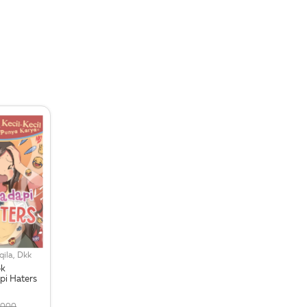
ila, Dkk
pk
i Haters
,000