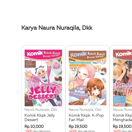
Karya Naura Nuraqila, Dkk
Naura Nuraqila, Dkk
Naura Nuraqila, Dkk
Naura Nuraq
Komik Kkpk Jelly
Komik Kkpk: K-Pop
Komik Kk
Dessert
Fan Mail
Menghadap
Rp 10,000
Rp 19,500
Rp 19,500
74%
Rp 39,000
50%
Rp 39,000
50%
Rp 39