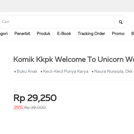
gori
Penerbit
Produk
E-Book
Tracking Order
Promo
B
Komik Kkpk Welcome To Unicorn W
Buku Anak
Kecil-Kecil Punya Karya
Naura Nuraqila, Dkk
Rp 29,250
25%
Rp 39,000