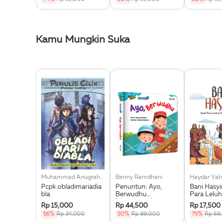
Kamu Mungkin Suka
Muhammad Anugrah Utama
Benny Ramdhani
Haydar Yah
Pcpk.obladimariadia
Penuntun: Ayo,
Bani Hasy
bla
Berwudhu
Para Leluh
(Boardbook)
Muhammad
Rp 15,000
Rp 44,500
Rp 17,500
56%
Rp 34,000
50%
Rp 89,000
75%
Rp 69