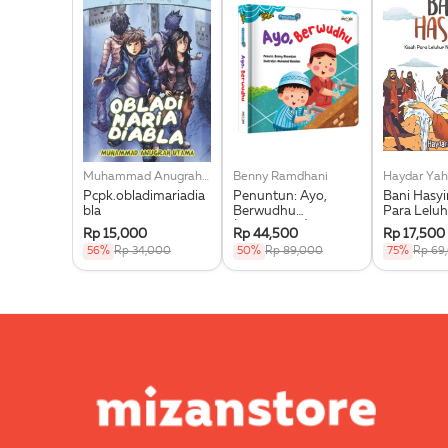
Muhammad Anugrah Utama
Benny Ramdhani
Haydar Yah
Pcpk.obladimariadia
Penuntun: Ayo,
Bani Hasy
bla
Berwudhu
Para Leluh
(Boardbook)
Muhammad
Rp 15,000
Rp 44,500
Rp 17,500
56%
Rp 34,000
50%
Rp 89,000
75%
Rp 69