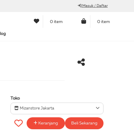
Masuk / Daftar
0 item
0 item
log
Toko
Mizanstore Jakarta
Keranjang
Beli Sekarang