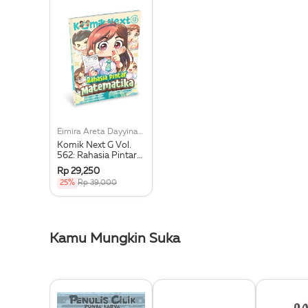
Eimira Areta Dayyinah, Dkk
Komik Next G Vol.
562: Rahasia Pintar
Matematika
Rp 29,250
25%
Rp 39,000
Kamu Mungkin Suka