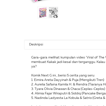
Deskripsi
Gara-gara melihat kumpulan video 'Viral of The 
membuat Kakak jadi kesal dan terganggu. Kalau su
ya?
Komik Next G ini , berisi 5 cerita yang seru:
1. Eimira Areta Dayyinah & Puja (Mengikuti Tren)
2. Aurelia Safaina Kamila H. & Rendra (Tiaranya H
3. Tyara Olivia Dinawan & Chaca (Ceplas-Ceplos)
4. Alimia Fajar Wiraputri & Siddiq (Pancake Berg
5. Nadinda Ladyesta La Kobula & Satrio (Greta &