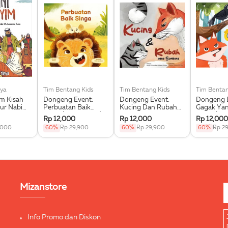
ya
Tim Bentang Kids
Tim Bentang Kids
Tim Bentan
im Kisah
Dongeng Event:
Dongeng Event:
Dongeng E
ur Nabi
Perbuatan Baik
Kucing Dan Rubah
Gagak Ya
 Saw.
Singa (Buku Event)
Yang Sombong
Dipuji (Bu
Rp 12,000
Rp 12,000
Rp 12,000
(Buku Event)
,000
60%
Rp 29,900
60%
Rp 29,900
60%
Rp 2
Mizanstore
Info Promo dan Diskon