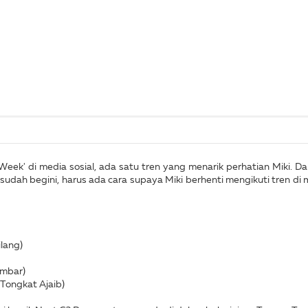
Week' di media sosial, ada satu tren yang menarik perhatian Miki. D
dah begini, harus ada cara supaya Miki berhenti mengikuti tren di me
ilang)
ambar)
 Tongkat Ajaib)