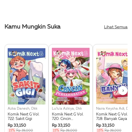
Kamu Mungkin Suka
Lihat Semua
›
Azka Danesh, Dkk
Lu'lu'a Azkiya, Dkk
Naira Keysha Adi, Dk
Komik Next G Vol.
Komik Next G Vol.
Komik Next G Vol.
722: Sakit Gigi
720: Cincin
718: Banyak Gaya
Persahabatan
Rp 33,150
Rp 33,150
Rp 33,150
15%
Rp 39,000
15%
Rp 39,000
15%
Rp 39,000