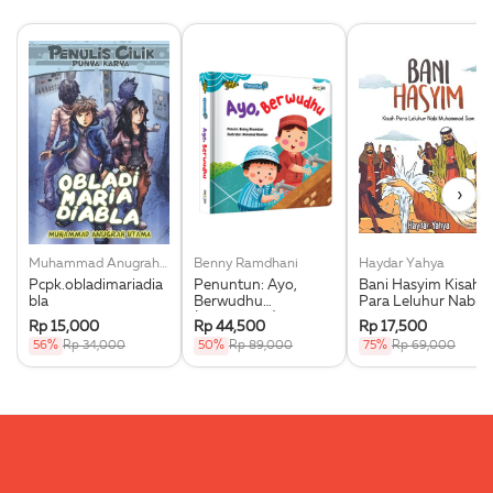
›
Muhammad Anugrah Utama
Benny Ramdhani
Haydar Yahya
Pcpk.obladimariadia
Penuntun: Ayo,
Bani Hasyim Kisah
bla
Berwudhu
Para Leluhur Nabi
(Boardbook)
Muhammad Saw.
Rp 15,000
Rp 44,500
Rp 17,500
56%
Rp 34,000
50%
Rp 89,000
75%
Rp 69,000