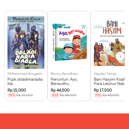
›
Muhammad Anugrah Utama
Benny Ramdhani
Haydar Yahya
Pcpk.obladimariadia
Penuntun: Ayo,
Bani Hasyim Kisah
bla
Berwudhu
Para Leluhur Nabi
(Boardbook)
Muhammad Saw.
Rp 15,000
Rp 44,500
Rp 17,500
56%
Rp 34,000
50%
Rp 89,000
75%
Rp 69,000