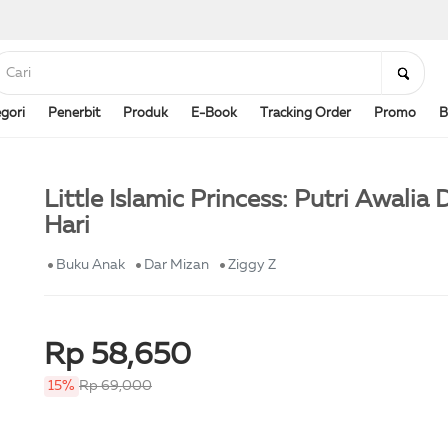
gori
Penerbit
Produk
E-Book
Tracking Order
Promo
B
Little Islamic Princess: Putri Awalia
Hari
Buku Anak
Dar Mizan
Ziggy Z
Rp 58,650
15%
Rp 69,000