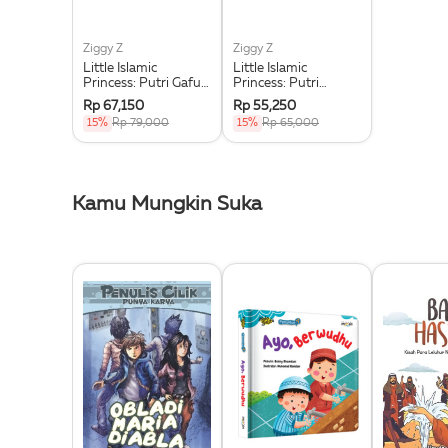
Ziggy Z
Ziggy Z
Little Islamic
Little Islamic
Princess: Putri Gafuri
Princess: Putri
Dan Botol Minum
Qawiya Dan
Rp 67,150
Rp 55,250
Kesayangan
Kekuatan Super
15%
Rp 79,000
15%
Rp 65,000
(Boardbook)
Kamu Mungkin Suka