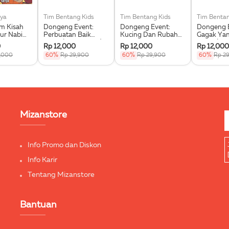
ya
Tim Bentang Kids
Tim Bentang Kids
Tim Bentan
im Kisah
Dongeng Event:
Dongeng Event:
Dongeng E
ur Nabi
Perbuatan Baik
Kucing Dan Rubah
Gagak Ya
 Saw.
Singa (Buku Event)
Yang Sombong
Dipuji (Bu
0
Rp 12,000
Rp 12,000
Rp 12,000
(Buku Event)
,000
60%
Rp 29,900
60%
Rp 29,900
60%
Rp 2
Mizanstore
Info Promo dan Diskon
Info Karir
Tentang Mizanstore
Bantuan