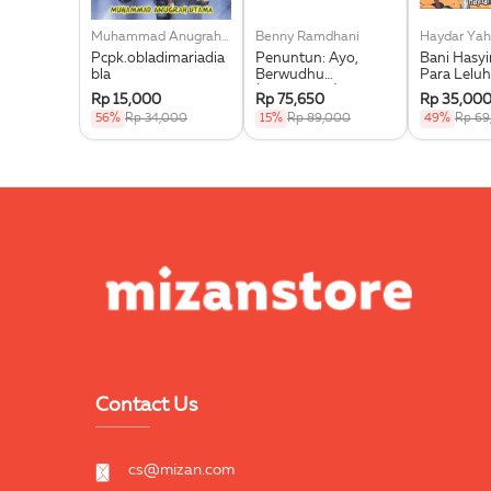
Muhammad Anugrah Utama
Benny Ramdhani
Haydar Yah
Pcpk.obladimariadia
Penuntun: Ayo,
Bani Hasy
bla
Berwudhu
Para Leluh
(Boardbook)
Muhammad
Rp 15,000
Rp 75,650
Rp 35,00
56%
Rp 34,000
15%
Rp 89,000
49%
Rp 69
Contact Us
cs@mizan.com