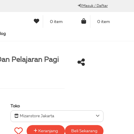
Masuk / Daftar
0 item
0 item
log
 Dan Pelajaran Pagi
Toko
Mizanstore Jakarta
Keranjang
Beli Sekarang