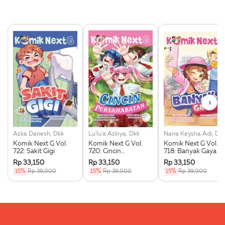
›
Azka Danesh, Dkk
Lu'lu'a Azkiya, Dkk
Naira Keysha Adi, Dk
Komik Next G Vol.
Komik Next G Vol.
Komik Next G Vol.
722: Sakit Gigi
720: Cincin
718: Banyak Gaya
Persahabatan
Rp 33,150
Rp 33,150
Rp 33,150
15%
Rp 39,000
15%
Rp 39,000
15%
Rp 39,000