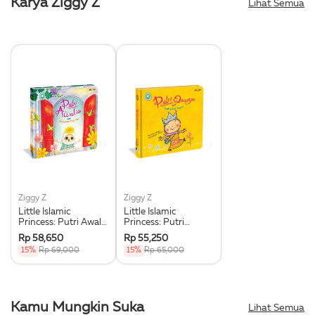
Karya Ziggy Z
Lihat Semua
Ziggy Z
Ziggy Z
Little Islamic
Little Islamic
Princess: Putri Awalia
Princess: Putri
Dan Pelajaran Pagi
Qawiya Dan
Rp 58,650
Rp 55,250
Hari
Kekuatan Super
15%
Rp 69,000
15%
Rp 65,000
Kamu Mungkin Suka
Lihat Semua