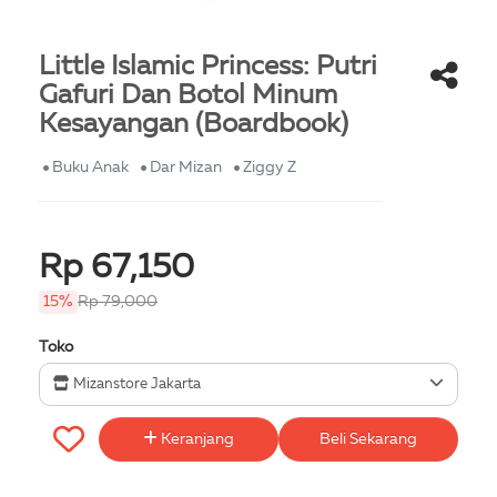
Little Islamic Princess: Putri
Gafuri Dan Botol Minum
Kesayangan (Boardbook)
Buku Anak
Dar Mizan
Ziggy Z
Rp 67,150
15%
Rp 79,000
Toko
Mizanstore Jakarta
Keranjang
Beli Sekarang