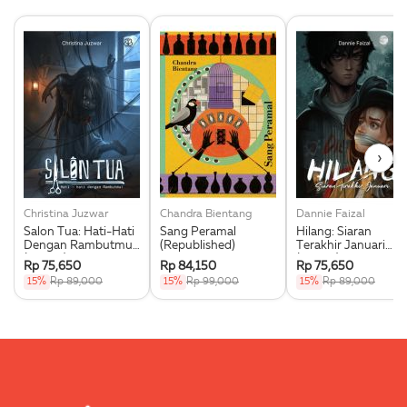
›
Christina Juzwar
Chandra Bientang
Dannie Faizal
Salon Tua: Hati-Hati
Sang Peramal
Hilang: Siaran
Dengan Rambutmu!
(Republished)
Terakhir Januari
(Darklit)
(Darklit)
Rp 75,650
Rp 84,150
Rp 75,650
15%
Rp 89,000
15%
Rp 99,000
15%
Rp 89,000