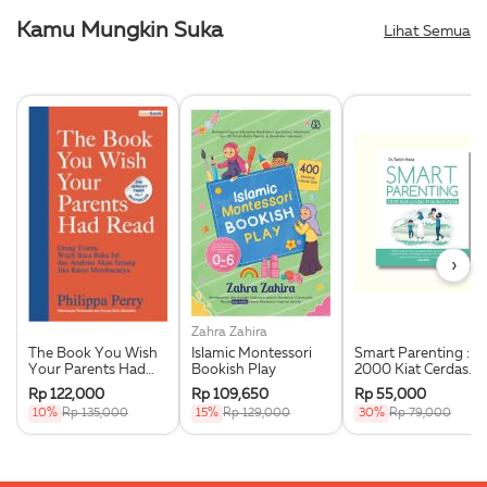
Kamu Mungkin Suka
Lihat Semua
›
Zahra Zahira
The Book You Wish
Islamic Montessori
Smart Parenting :
Your Parents Had
Bookish Play
2000 Kiat Cerdas
Read
Mendidik Anak
Rp 122,000
Rp 109,650
Rp 55,000
10%
Rp 135,000
15%
Rp 129,000
30%
Rp 79,000