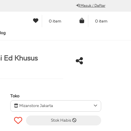
Masuk / Daftar
0 item
0 item
log
ni Ed Khusus
Toko
Mizanstore Jakarta
Stok Habis