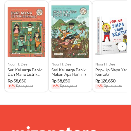
›
Noor H. Dee
Noor H. Dee
Noor H. Dee
Seri Keluarga Panik:
Seri Keluarga Panik:
Pop-Up Siapa Yang
Dari Mana Listrik
Makan Apa Hari Ini?
Kentut?
Berasal?
Rp 58,650
Rp 58,650
Rp 126,650
15%
Rp 69,000
15%
Rp 69,000
15%
Rp 149,000