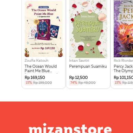
Zoulfa Katouh
Intan Savitri
Rick Riorda
The Ocean Would
Perempuan Suamiku
Percy Jac
Paint Me Blue
The Olymp
(Illustration Edges) -
Wrath Of T
Rp 169,150
Rp 12,500
Rp 101,15
Exclusive Pre Order +
Goddess
15%
Rp 199,000
74%
Rp 49,000
15%
Rp 11
Acrylic Bookmark,
Pouch & Sticker Set