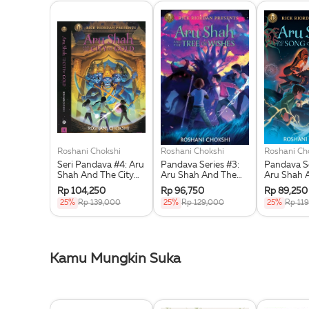
Roshani Chokshi
Roshani Chokshi
Roshani Ch
Seri Pandava #4: Aru
Pandava Series #3:
Pandava Se
Shah And The City
Aru Shah And The
Aru Shah 
Of Gold
Tree Of Wishes
Song Of D
Rp 104,250
Rp 96,750
Rp 89,250
25%
Rp 139,000
25%
Rp 129,000
25%
Rp 11
Kamu Mungkin Suka