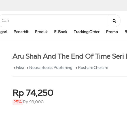
gori
Penerbit
Produk
E-Book
Tracking Order
Promo
B
Aru Shah And The End Of Time Seri
Fiksi
Noura Books Publishing
Roshani Chokshi
Rp 74,250
25%
Rp 99,000