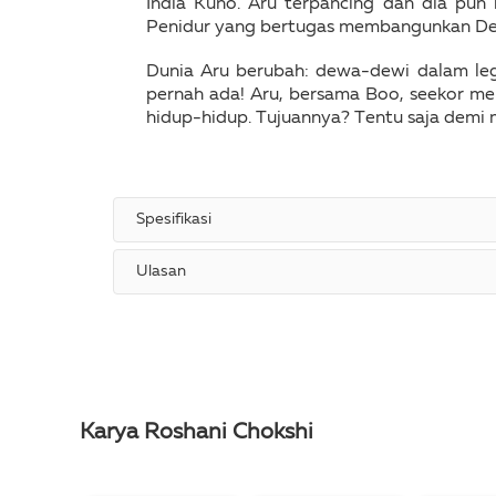
India Kuno. Aru terpancing dan dia pun 
Penidur yang bertugas membangunkan De
Dunia Aru berubah: dewa-dewi dalam leg
pernah ada! Aru, bersama Boo, seekor mer
hidup-hidup. Tujuannya? Tentu saja demi 
Spesifikasi
Ulasan
Karya Roshani Chokshi