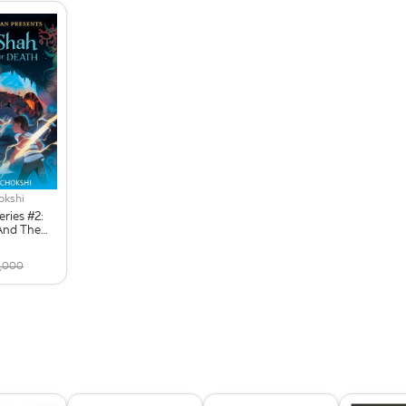
okshi
ries #2:
And The
eath
9,000