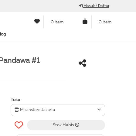
Masuk / Daftar
0 item
0 item
log
 Pandawa #1
Toko
Mizanstore Jakarta
Stok Habis