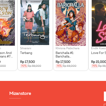
n
Silvarani
Khrisna Pabichara
Endik Koe
kson And
Terbang
Barichalla #1:
Love For 
ians #7:
Barichalla
he Triple
Penunggang Kuda
0
Rp 17,500
Rp 17,500
Rp 15,00
Terbang
9,000
70%
Rp 59,000
75%
Rp 69,000
75%
Rp 59
Mizanstore