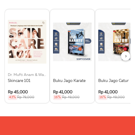
›
Dr. Mufti Anam & Wardah Nafisah
Skincare 101
Buku Jago Karate
Buku Jago Catur
Rp 45,000
Rp 41,000
Rp 41,000
43%
Rp 79,000
16%
Rp 49,000
16%
Rp 49,000