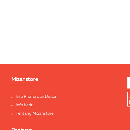
Mizanstore
Info Promo dan Diskon
Info Karir
Tentang Mizanstore