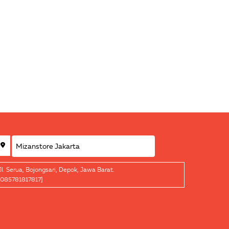
Jl. Serua, Bojongsari, Depok, Jawa Barat.
[085781817817]