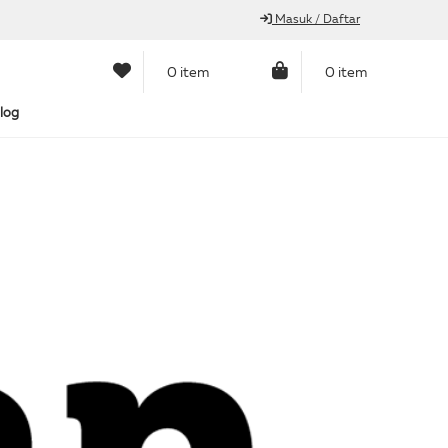
Masuk / Daftar
0 item
0 item
log