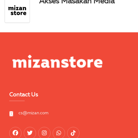
Akses Masakan Media
Contact Us
cs@mizan.com