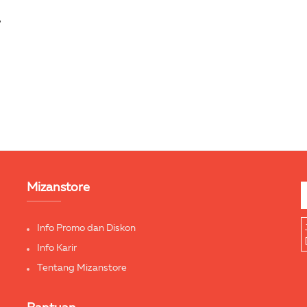
Mizanstore
Info Promo dan Diskon
Info Karir
Tentang Mizanstore