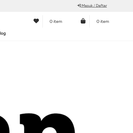
Masuk / Daftar
0 item
0 item
log