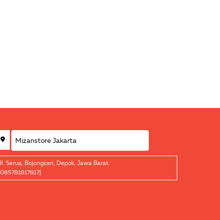
Jl. Serua, Bojongsari, Depok, Jawa Barat.
[085781817817]