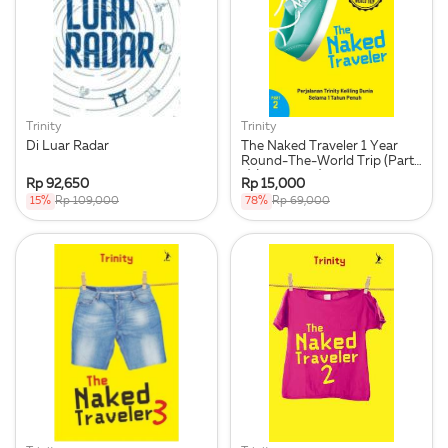
Trinity
Trinity
Di Luar Radar
The Naked Traveler 1 Year
Round-The-World Trip (Part
2) (Republish)
Rp 92,650
Rp 15,000
15%
Rp 109,000
78%
Rp 69,000