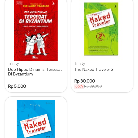
Trinity
Trinity
Duo Hippo Dinamis: Tersesat
The Naked Traveler 2
Di Byzantium
Rp 30,000
Rp 5,000
66%
Rp 89,000