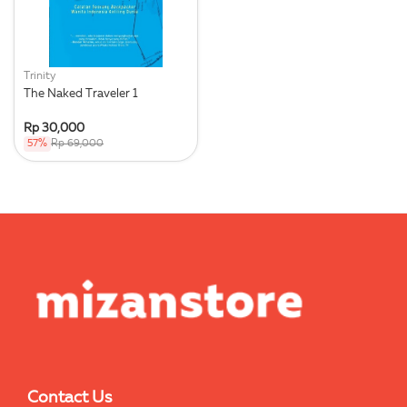
Trinity
The Naked Traveler 1
Rp 30,000
57%
Rp 69,000
Contact Us