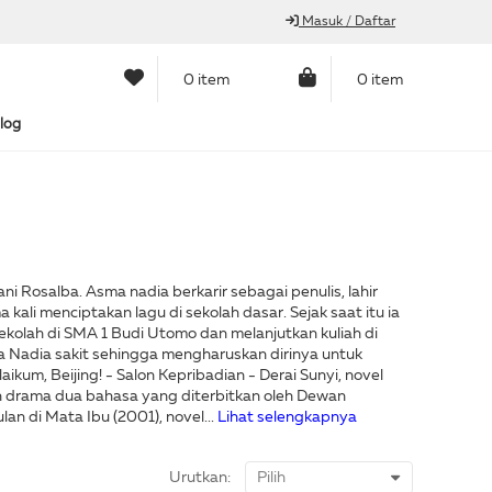
Masuk / Daftar
0 item
0 item
log
i Rosalba. Asma nadia berkarir sebagai penulis, lahir
 kali menciptakan lagu di sekolah dasar. Sejak saat itu ia
sekolah di SMA 1 Budi Utomo dan melanjutkan kuliah di
ma Nadia sakit sehingga mengharuskan dirinya untuk
um, Beijing! - Salon Kepribadian - Derai Sunyi, novel
h drama dua bahasa yang diterbitkan oleh Dewan
n di Mata Ibu (2001), novel...
Lihat selengkapnya
Urutkan: