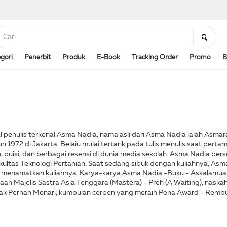
gori
Penerbit
Produk
E-Book
Tracking Order
Promo
B
penulis terkenal Asma Nadia, nama asli dari Asma Nadia ialah Asmaran
 1972 di Jakarta. Belaiu mulai tertarik pada tulis menulis saat pertama
n, puisi, dan berbagai resensi di dunia media sekolah. Asma Nadia ber
akultas Teknologi Pertanian. Saat sedang sibuk dengan kuliahnya, As
sa menamatkan kuliahnya. Karya-karya Asma Nadia -Buku - Assalamualaik
n Majelis Sastra Asia Tenggara (Mastera) - Preh (A Waiting), naska
Tak Pernah Menari, kumpulan cerpen yang meraih Pena Award - Rembula