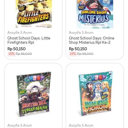
Assyifa S Arum
Assyifa S Arum
Ghost School Days: Little
Ghost School Days: Online
Firefighters Rpl
Shop Misterius Rpl Ke-2
Rp 50,150
Rp 50,150
15%
Rp 59,000
15%
Rp 59,000
Assyifa S Arum
Assyifa S Arum