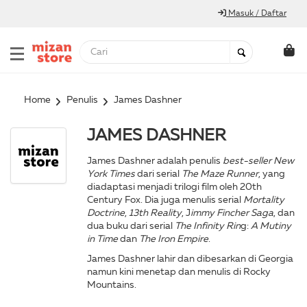
Masuk / Daftar
Home
Penulis
James Dashner
JAMES DASHNER
James Dashner adalah penulis
best-seller New
York Times
dari serial
The Maze Runner
, yang
diadaptasi menjadi trilogi film oleh 20th
Century Fox. Dia juga menulis serial
Mortality
Doctrine
,
13th Reality
, J
immy Fincher Saga
, dan
dua buku dari serial
The Infinity Rin
g:
A Mutiny
in Time
dan
The Iron Empire
.
James Dashner lahir dan dibesarkan di Georgia
namun kini menetap dan menulis di Rocky
Mountains.