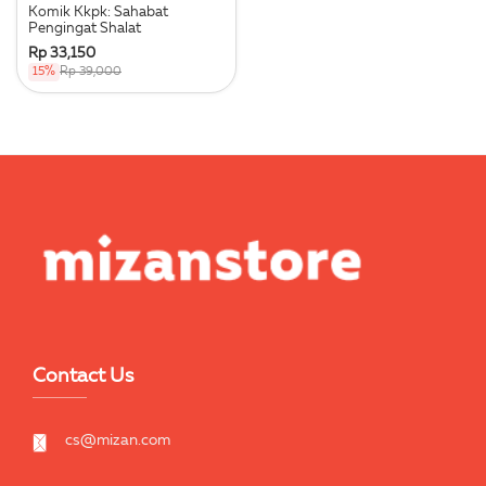
Komik Kkpk: Sahabat
Pengingat Shalat
Rp 33,150
15%
Rp 39,000
Contact Us
cs@mizan.com