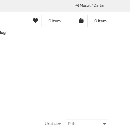
Masuk / Daftar
0 item
0 item
log
Urutkan: