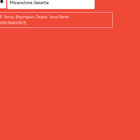
Jl. Serua, Bojongsari, Depok, Jawa Barat.
[085781817817]