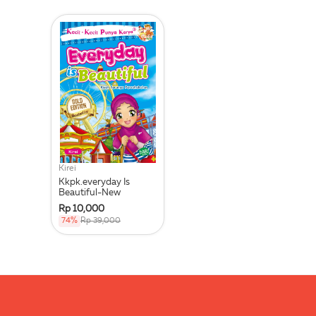
Kirei
Kkpk.everyday Is
Beautiful-New
Rp 10,000
74%
Rp 39,000