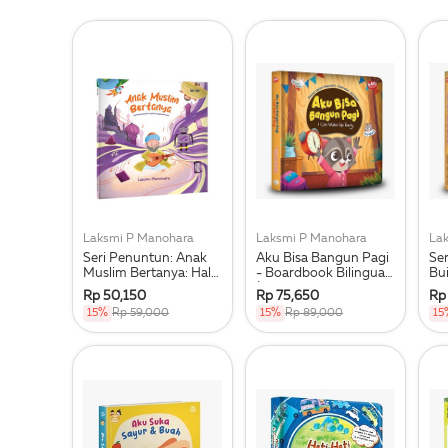
Laksmi P Manohara
Laksmi P Manohara
La
Seri Penuntun: Anak
Aku Bisa Bangun Pagi
Ser
Muslim Bertanya: Hal-
- Boardbook Bilingual
Bui
Hal Yang Sering
(Bahasa Indonesia -
Me
Rp 50,150
Rp 75,650
Rp
Ditanyakan Anak
Inggris)
15%
Rp 59,000
15%
Rp 89,000
15