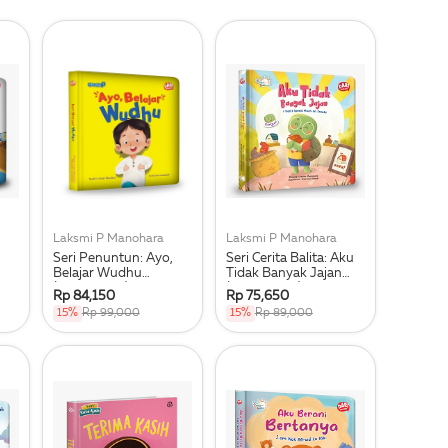
Laksmi P Manohara
Laksmi P Manohara
Seri Penuntun: Ayo,
Seri Cerita Balita: Aku
Belajar Wudhu
Tidak Banyak Jajan
(Boardbook)
(Boardbook)
Rp 84,150
Rp 75,650
15%
Rp 99,000
15%
Rp 89,000