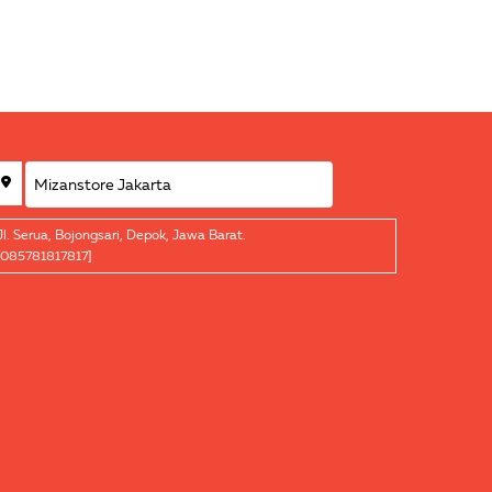
Jl. Serua, Bojongsari, Depok, Jawa Barat.
[085781817817]