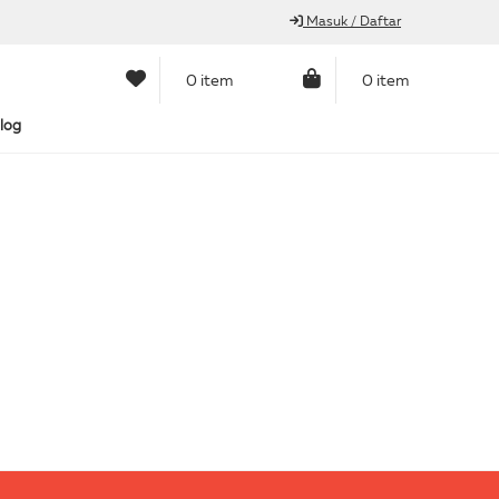
Masuk / Daftar
0 item
0 item
log