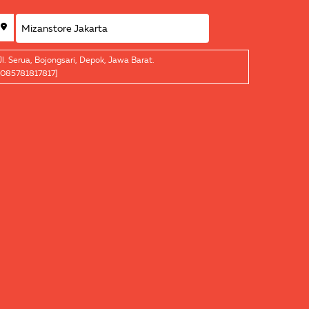
Jl. Serua, Bojongsari, Depok, Jawa Barat.
[085781817817]