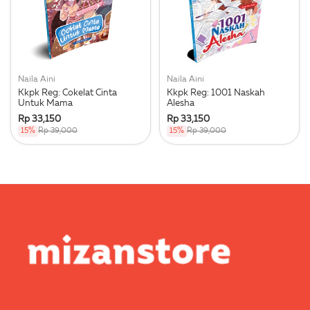
Naila Aini
Naila Aini
Kkpk Reg: Cokelat Cinta
Kkpk Reg: 1001 Naskah
Untuk Mama
Alesha
Rp 33,150
Rp 33,150
15%
Rp 39,000
15%
Rp 39,000