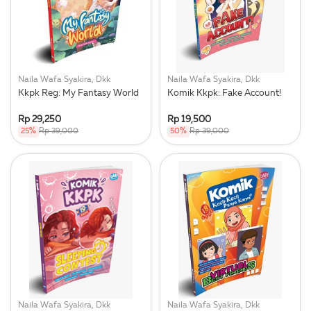
Naila Wafa Syakira, Dkk
Naila Wafa Syakira, Dkk
Kkpk Reg: My Fantasy World
Komik Kkpk: Fake Account!
Rp 29,250
Rp 19,500
25%
Rp 39,000
50%
Rp 39,000
Naila Wafa Syakira, Dkk
Naila Wafa Syakira, Dkk