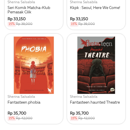
Sherina Salsabila
Sherina Salsabila
Seri Komik Matcha-Klub
Kkpk : Seoul, Here We Come!
Pemasak Cilik
Rp 33,150
Rp 33,150
15%
Rp 39,000
15%
Rp 39,000
Sherina Salsabila
Sherina Salsabila
Fantasteen.phobia
Fantasteen.haunted Theatre
Rp 35,700
Rp 35,700
15%
Rp 42,000
15%
Rp 42,000