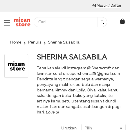
Masuk / Daftar
Home
Penulis
Sherina Salsabila
SHERINA SALSABILA
Temukan aku di Instagram @Sheracroft dan
kirimkan surel di
supersherina29@gmail.com
Pencinta langit dengan segala warnanya,
penyayang makhluk berbulu dan manja
bernama Kimmy dan Lolly. Oiya, kalau kamu
suka dengan buku-buku yang kutulis, itu
artinya kamu setuju tentang susah tidur di
malam hari dan sangat susah bangun di pagi
hari.
Love u!
Urutkan: