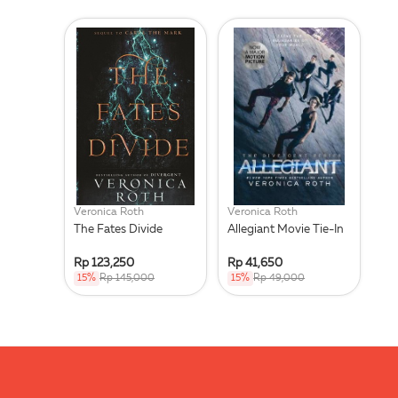
Veronica Roth
Veronica Roth
The Fates Divide
Allegiant Movie Tie-In
Rp 123,250
Rp 41,650
15%
Rp 145,000
15%
Rp 49,000