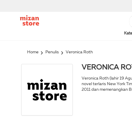
Kate
Home
Penulis
Veronica Roth
VERONICA RO
Veronica Roth (lahir 19 A
novel terlaris New York Ti
2011 dan memenangkan Bes