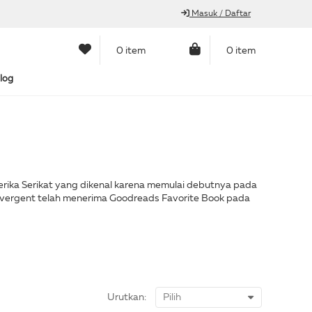
Masuk / Daftar
0 item
0 item
log
merika Serikat yang dikenal karena memulai debutnya pada
t. Divergent telah menerima Goodreads Favorite Book pada
Urutkan: