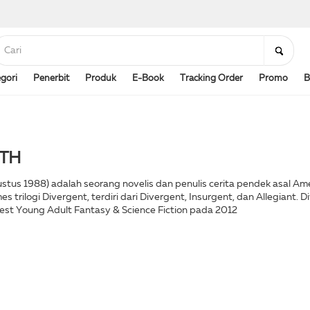
gori
Penerbit
Produk
E-Book
Tracking Order
Promo
B
TH
gustus 1988) adalah seorang novelis dan penulis cerita pendek asal A
mes trilogi Divergent, terdiri dari Divergent, Insurgent, dan Allegian
t Young Adult Fantasy & Science Fiction pada 2012