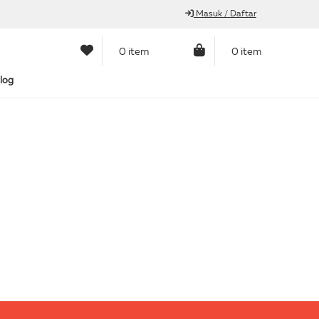
Masuk / Daftar
0 item
0 item
log