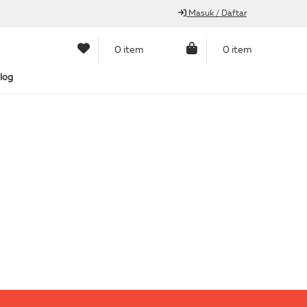
Masuk / Daftar
0 item
0 item
log