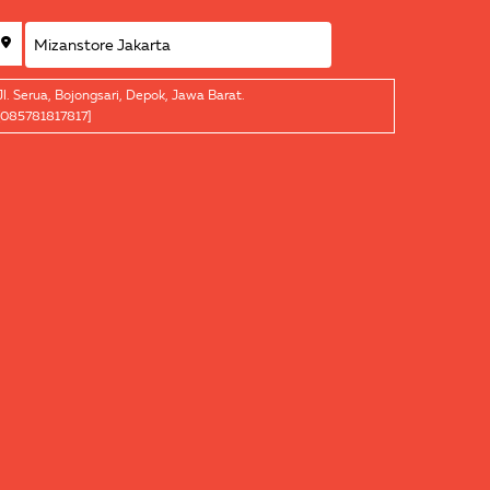
Jl. Serua, Bojongsari, Depok, Jawa Barat.
[085781817817]