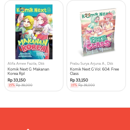
Alifa Arnee Fazila, Dkk
Prabu Surya Arjuna A., Dkk
Komik Next G: Makanan
Komik Next G Vol. 604: Free
Korea Rpl
Class
Rp 33,150
Rp 33,150
15%
Rp 39,000
15%
Rp 39,000