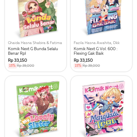
Ghaida Hasna Shabira & Fatima
Fazila Hasna Awahita, Dkk
Komik Next G Bunda Selalu
Komik Next G Vol. 600 :
Benar Rpl
Flexing Gak Baik
Rp 33,150
Rp 33,150
15%
Rp 39,000
15%
Rp 39,000