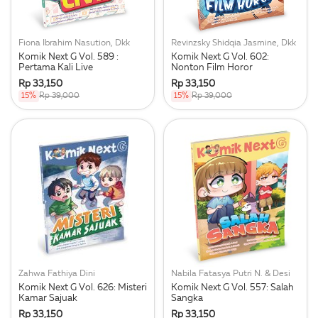
Fiona Ibrahim Nasution, Dkk
Revinzsky Shidqia Jasmine, Dkk
Komik Next G Vol. 589 :
Komik Next G Vol. 602:
Pertama Kali Live
Nonton Film Horor
Rp 33,150
Rp 33,150
15%
Rp 39,000
15%
Rp 39,000
Zahwa Fathiya Dini
Nabila Fatasya Putri N. & Desi
Komik Next G Vol. 626: Misteri
Komik Next G Vol. 557: Salah
Kamar Sajuak
Sangka
Rp 33,150
Rp 33,150