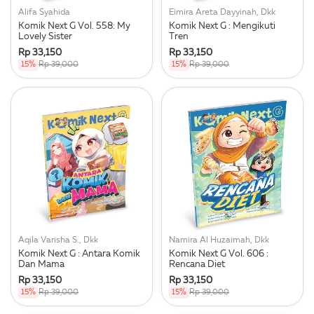
Alifa Syahida
Eimira Areta Dayyinah, Dkk
Komik Next G Vol. 558: My
Komik Next G : Mengikuti
Lovely Sister
Tren
Rp 33,150
Rp 33,150
15%
Rp 39,000
15%
Rp 39,000
Aqila Varisha S., Dkk
Namira Al Huzaimah, Dkk
Komik Next G : Antara Komik
Komik Next G Vol. 606 :
Dan Mama
Rencana Diet
Rp 33,150
Rp 33,150
15%
Rp 39,000
15%
Rp 39,000