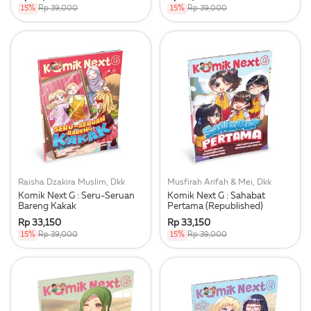
15%
Rp 39,000
15%
Rp 39,000
Raisha Dzakira Muslim, Dkk
Musfirah Arifah & Mei, Dkk
Komik Next G : Seru-Seruan
Komik Next G : Sahabat
Bareng Kakak
Pertama (Republished)
Rp 33,150
Rp 33,150
15%
Rp 39,000
15%
Rp 39,000