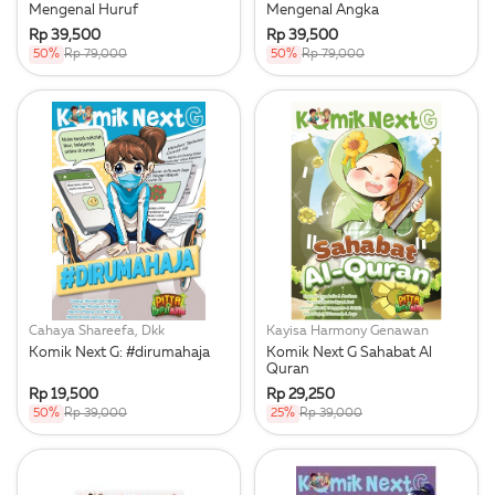
Mengenal Huruf
Mengenal Angka
Rp 39,500
Rp 39,500
50%
Rp 79,000
50%
Rp 79,000
Cahaya Shareefa, Dkk
Kayisa Harmony Genawan
Komik Next G: #dirumahaja
Komik Next G Sahabat Al
Quran
Rp 19,500
Rp 29,250
50%
Rp 39,000
25%
Rp 39,000