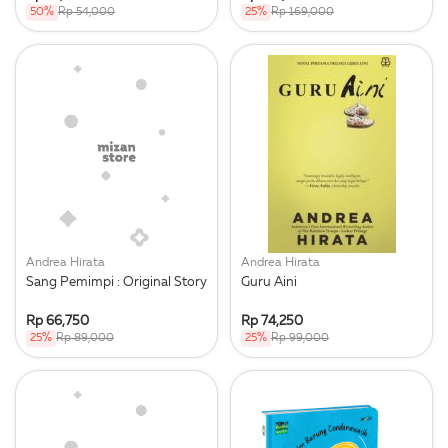
50%
Rp 54,000
25%
Rp 169,000
Andrea Hirata
Andrea Hirata
Sang Pemimpi : Original Story
Guru Aini
Rp 66,750
Rp 74,250
25%
Rp 89,000
25%
Rp 99,000