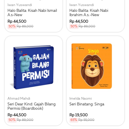
Iwan Yuswandi
Iwan Yuswandi
Halo Balita: Kisah Nabi Ismail
Halo Balita: Kisah Nabi
A.s-New
Ibrahim A.s.-New
Rp 44,500
Rp 44,500
50%
Rp 89,000
50%
Rp 89,000
Ahmad Mahdi
Imelda Naomi
Seri Dear Kind: Gajah Bilang
Seri Binatang: Singa
Permisi (Boardbook)
Rp 44,500
Rp 19,500
50%
Rp 89,000
65%
Rp 55,000