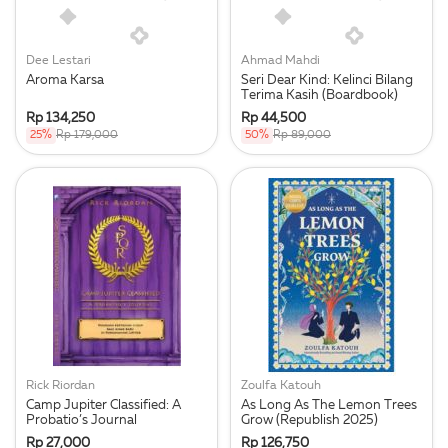
Dee Lestari
Ahmad Mahdi
Aroma Karsa
Seri Dear Kind: Kelinci Bilang
Terima Kasih (Boardbook)
Rp 134,250
Rp 44,500
25%
Rp 179,000
50%
Rp 89,000
Rick Riordan
Zoulfa Katouh
Camp Jupiter Classified: A
As Long As The Lemon Trees
Probatio’s Journal
Grow (Republish 2025)
Rp 27,000
Rp 126,750