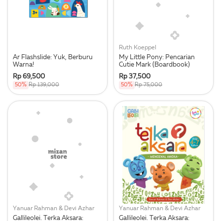
Ruth Koeppel
Ar Flashslide: Yuk, Berburu
My Little Pony: Pencarian
Warna!
Cutie Mark (Boardbook)
Rp 69,500
Rp 37,500
50%
Rp 139,000
50%
Rp 75,000
Yanuar Rahman & Devi Azhar
Yanuar Rahman & Devi Azhar
Gallileolei. Terka Aksara:
Gallileolei. Terka Aksara: