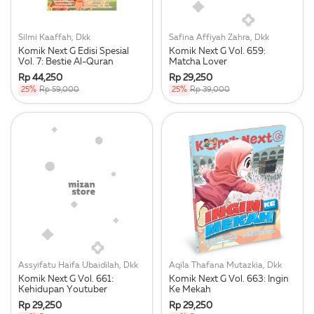
Silmi Kaaffah, Dkk
Safina Affiyah Zahra, Dkk
Komik Next G Edisi Spesial
Komik Next G Vol. 659:
Vol. 7: Bestie Al-Quran
Matcha Lover
Rp 44,250
Rp 29,250
25%
Rp 59,000
25%
Rp 39,000
Assyifatu Haifa Ubaidilah, Dkk
Aqila Thafana Mutazkia, Dkk
Komik Next G Vol. 661:
Komik Next G Vol. 663: Ingin
Kehidupan Youtuber
Ke Mekah
Rp 29,250
Rp 29,250