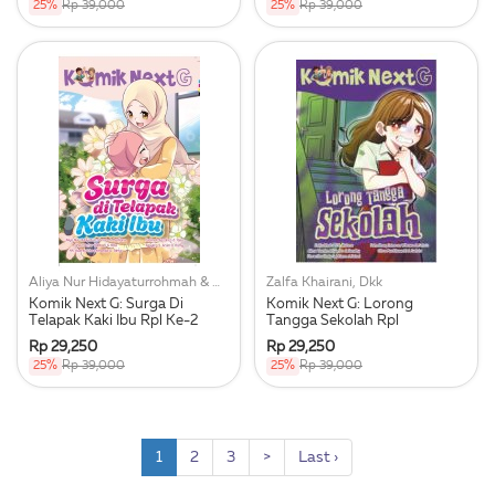
25%
Rp 39,000
25%
Rp 39,000
Aliya Nur Hidayaturrohmah & Nisa, Dkk
Zalfa Khairani, Dkk
Komik Next G: Surga Di
Komik Next G: Lorong
Telapak Kaki Ibu Rpl Ke-2
Tangga Sekolah Rpl
Rp 29,250
Rp 29,250
25%
Rp 39,000
25%
Rp 39,000
1
2
3
>
Last ›