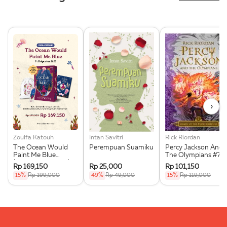
›
Zoulfa Katouh
Intan Savitri
Rick Riordan
The Ocean Would
Perempuan Suamiku
Percy Jackson And
Paint Me Blue
The Olympians #7:
(Illustration Edges) -
Wrath Of The Triple
Rp 169,150
Rp 25,000
Rp 101,150
Exclusive Pre Order +
Goddess
15%
Rp 199,000
49%
Rp 49,000
15%
Rp 119,000
Acrylic Bookmark,
Pouch & Sticker Set