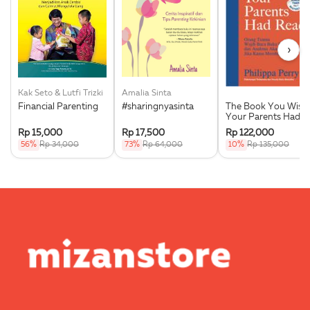
›
Kak Seto & Lutfi Trizki
Amalia Sinta
Financial Parenting
#sharingnyasinta
The Book You Wish
Your Parents Had
Read
Rp 15,000
Rp 17,500
Rp 122,000
56%
Rp 34,000
73%
Rp 64,000
10%
Rp 135,000