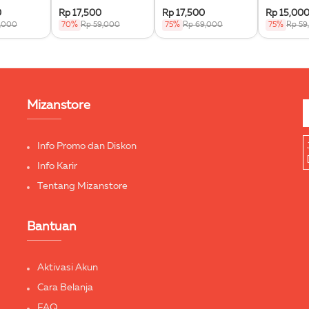
he Triple
Penunggang Kuda
0
Rp 17,500
Rp 17,500
Rp 15,00
Terbang
9,000
70%
Rp 59,000
75%
Rp 69,000
75%
Rp 59
Mizanstore
Info Promo dan Diskon
Info Karir
Tentang Mizanstore
Bantuan
Aktivasi Akun
Cara Belanja
FAQ