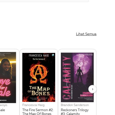
Lihat Semua
›
swoyo
Francesca Haig
Brandon Sanderson
Noor Huda 
Sale
The Fire Sermon #2:
Reckoners Trilogy
Jihad Self
The Map Of Bones
#3: Calamity
For Signif