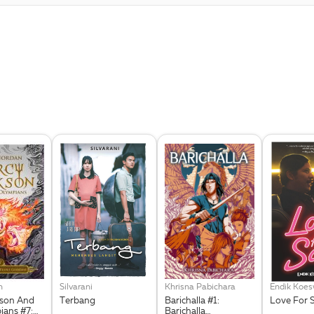
n
Silvarani
Khrisna Pabichara
Endik Koe
kson And
Terbang
Barichalla #1:
Love For 
ians #7:
Barichalla