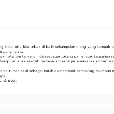
ng tidak bisa kita tebak di balik sekumpulan orang yang tampak ba
 ajang narsis.
engan latar pantai yang indah sebagai: tukang pamer atau kegigihan 
e sekumpulan anak sekolah berseragam sebagai: anak-anak korban s
sien di rumah sakit sebagai: narsis akut sampai-sampai lagi sakit pu
nya.
nd, listen.