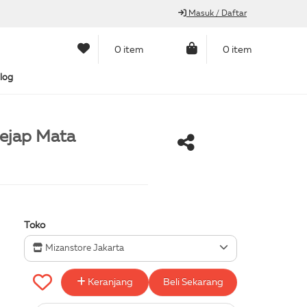
Masuk / Daftar
0 item
0 item
log
kejap Mata
Toko
Mizanstore Jakarta
Keranjang
Beli Sekarang