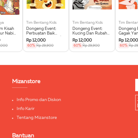
ya
Tim Bentang Kids
Tim Bentang Kids
Tim Bentan
im Kisah
Dongeng Event:
Dongeng Event:
Dongeng E
ur Nabi
Perbuatan Baik
Kucing Dan Rubah
Gagak Ya
 Saw.
Singa (Buku Event)
Yang Sombong
Dipuji (Bu
0
Rp 12,000
Rp 12,000
Rp 12,000
(Buku Event)
,000
60%
Rp 29,900
60%
Rp 29,900
60%
Rp 2
Mizanstore
Info Promo dan Diskon
Info Karir
Tentang Mizanstore
Bantuan