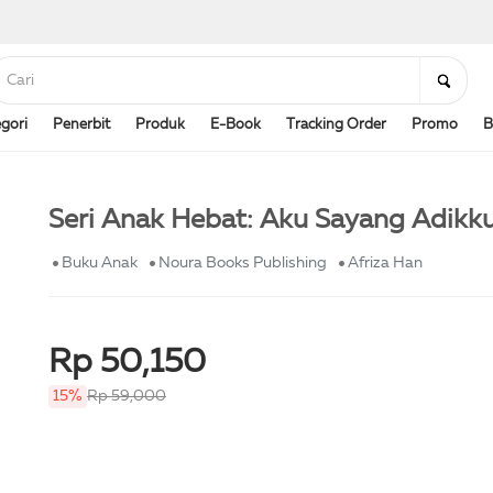
gori
Penerbit
Produk
E-Book
Tracking Order
Promo
B
Seri Anak Hebat: Aku Sayang Adikk
Buku Anak
Noura Books Publishing
Afriza Han
Rp 50,150
15%
Rp 59,000