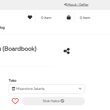
Masuk / Daftar
0 item
0 item
log
u (Boardbook)
Toko
Mizanstore Jakarta
Stok Habis