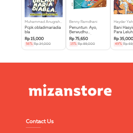
Muhammad Anugrah Utama
Benny Ramdhani
Haydar Yah
Pcpk.obladimariadia
Penuntun: Ayo,
Bani Hasy
bla
Berwudhu
Para Leluh
(Boardbook)
Muhammad
Rp 15,000
Rp 75,650
Rp 35,00
56%
Rp 34,000
15%
Rp 89,000
49%
Rp 69
Contact Us