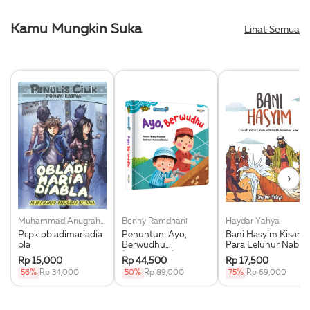
Kamu Mungkin Suka
Lihat Semua
›
Muhammad Anugrah Utama
Benny Ramdhani
Haydar Yahya
Pcpk.obladimariadia
Penuntun: Ayo,
Bani Hasyim Kisah
bla
Berwudhu
Para Leluhur Nabi
(Boardbook)
Muhammad Saw.
Rp 15,000
Rp 44,500
Rp 17,500
56%
Rp 34,000
50%
Rp 89,000
75%
Rp 69,000