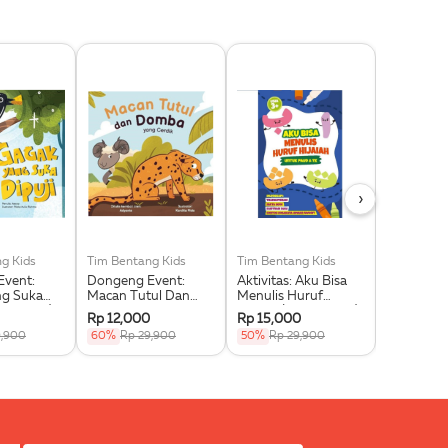
›
g Kids
Tim Bentang Kids
Tim Bentang Kids
Tim Benta
vent:
Dongeng Event:
Aktivitas: Aku Bisa
Aktivitas:
ng Suka
Macan Tutul Dan
Menulis Huruf
Kids (Buk
ku Event)
Domba Yang Cerdik
Hijaiah (Buku Event)
Rp 12,000
Rp 15,000
Rp 15,00
(Buku Event)
9,900
60%
Rp 29,900
50%
Rp 29,900
50%
Rp 2