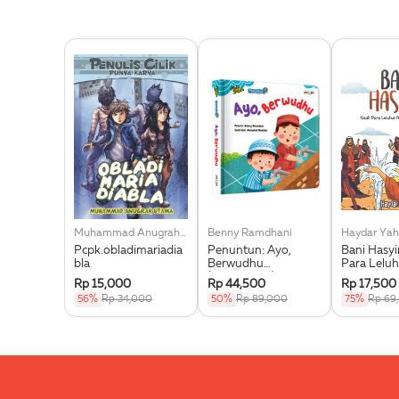
Muhammad Anugrah Utama
Benny Ramdhani
Haydar Yah
Pcpk.obladimariadia
Penuntun: Ayo,
Bani Hasy
bla
Berwudhu
Para Leluh
(Boardbook)
Muhammad
Rp 15,000
Rp 44,500
Rp 17,500
56%
Rp 34,000
50%
Rp 89,000
75%
Rp 69