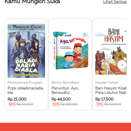
Kamu Mungkin Suka
Lihat Semua
›
Muhammad Anugrah Utama
Benny Ramdhani
Haydar Yahya
Pcpk.obladimariadia
Penuntun: Ayo,
Bani Hasyim Kisah
bla
Berwudhu
Para Leluhur Nabi
(Boardbook)
Muhammad Saw.
Rp 15,000
Rp 44,500
Rp 17,500
56%
Rp 34,000
50%
Rp 89,000
75%
Rp 69,000